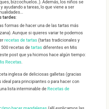
ues, bizcochuelos..). Además, los niños se
y ayudando a tareas, lo que viene a ser
anualidades…
s tardes
:
as formas de hacer una de las tartas más
nzana). Aunque si quieres variar te podemos
Ver
recetas de tartas
(tartas tradicionales y
i 500 recetas de
tartas
diferentes en Mis
te post que ya hicimos hace algún tiempo:
Mis Recetas
.
eceta inglesa de deliciosas galletas (gracias
 ideal para principiantes o para hacer con
 una lista interminable de
Recetas de
cómo hacer magdalenas
(allí explicamos las