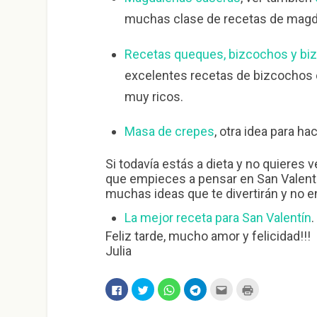
muchas clase de recetas de mag
Recetas queques, bizcochos y bi
excelentes recetas de bizcochos 
muy ricos.
Masa de crepes
, otra idea para h
Si todavía estás a dieta y no quieres 
que empieces a pensar en San Valen
muchas ideas que te divertirán y no 
La mejor receta para San Valentín
.
Feliz tarde, mucho amor y felicidad!!!
Julia
H
H
H
H
H
H
a
a
a
a
a
a
z
z
z
z
z
z
c
c
c
c
c
c