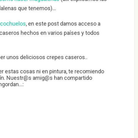
dalenas que tenemos)…
zcochuelos
, en este post damos acceso a
caseros hechos en varios países y todos
acer unos deliciosos crepes caseros..
ver estas cosas ni en pintura, te recomiendo
tín. Nuestr@s amig@s han compartido
engordan…: