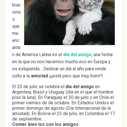
brac
ione
s
que
me
enc
anta
n de América Latina es el
día del amigo
, una fecha
en la que no nos hacemos mucho eco en Europa y
es estupenda… Dedicar un día al año para rendir
culto a la
amistad
¡¡¡está pero que muy bien!!!.
El 20 de julio se celebra el
día del amigo
en
Argentina, Brasil y Uruguay (día en el que el hombre
pisó la luna). En Paraguay el 30 de julio y en Chile el
primer viernes de de octubre. En Estados Unidos el
primer domingo de agosto (Día Internacional de la
amistad). En Bolivia el 23 de julio, en Colombia el 17
de septiembre….
Comer bien los con los amigos