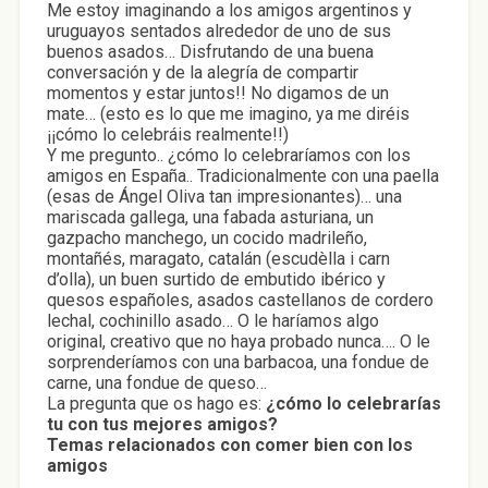
Me estoy imaginando a los amigos argentinos y
uruguayos sentados alrededor de uno de sus
buenos asados… Disfrutando de una buena
conversación y de la alegría de compartir
momentos y estar juntos!! No digamos de un
mate… (esto es lo que me imagino, ya me diréis
¡¡cómo lo celebráis realmente!!)
Y me pregunto.. ¿cómo lo celebraríamos con los
amigos en España.. Tradicionalmente con una paella
(esas de Ángel Oliva tan impresionantes)… una
mariscada gallega, una fabada asturiana, un
gazpacho manchego, un cocido madrileño,
montañés, maragato, catalán (escudèlla i carn
d’olla), un buen surtido de embutido ibérico y
quesos españoles, asados castellanos de cordero
lechal, cochinillo asado… O le haríamos algo
original, creativo que no haya probado nunca…. O le
sorprenderíamos con una barbacoa, una fondue de
carne, una fondue de queso…
La pregunta que os hago es:
¿cómo lo celebrarías
tu con tus mejores amigos?
Temas relacionados con comer bien con los
amigos