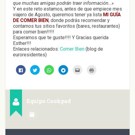
que muchas amigas podrán traer información…»
Y en este reto estamos, antes de que empiece mes
viajero de Agosto, queremos tener ya lista
MI GUÍA
DE COMER BIEN
, donde podrás recomendar y
contarnos tus sitios favoritos (bares, restaurantes)
para comer bien!!!!!
Esperamos que te guste!!!! Y Gracias querida
Esther!!!
Enlaces relacionados:
Comer Bien
(blog de
euroresidentes)
H
H
H
H
H
H
a
a
a
a
a
a
z
z
z
z
z
z
c
c
c
c
c
c
l
l
l
l
l
l
i
i
i
i
i
i
c
c
c
c
c
c
p
p
p
p
p
p
a
a
a
a
a
a
Equipo Cookpad
r
r
r
r
r
r
a
a
a
a
a
a
c
c
c
c
e
i
o
o
o
o
n
m
m
m
m
m
v
p
p
p
p
p
i
r
a
a
a
a
a
i
r
r
r
r
r
m
t
t
t
t
p
i
i
i
i
i
o
r