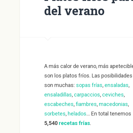
del verano
A más calor de verano, más apetecibl
son los platos fríos. Las posibilidades
son muchas:
sopas frías
,
ensaladas
,
ensaladillas
,
carpaccios
,
ceviches
,
escabeches
,
fiambres
,
macedonias
,
sorbetes
,
helados
… En total tenemos
5,540
recetas frías
.