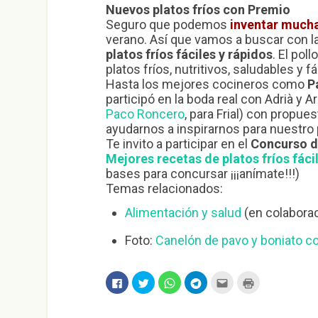
Nuevos platos fríos con Premio
Seguro que podemos
inventar mucha
verano. Así que vamos a buscar con 
platos fríos fáciles y rápidos
. El pol
platos fríos, nutritivos, saludables y 
Hasta los mejores cocineros como
P
participó en la boda real con Adrià y A
Paco Roncero
, para Frial) con propu
ayudarnos a inspirarnos para nuestro
Te invito a participar en el
Concurso de
Mejores recetas de platos fríos fáci
bases para concursar ¡¡¡anímate!!!)
Temas relacionados:
Alimentación y salud
(en colaboraci
Foto:
Canelón de pavo y boniato c
H
H
H
H
H
H
a
a
a
a
a
a
z
z
z
z
z
z
c
c
c
c
c
c
l
l
l
l
l
l