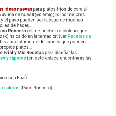
s ideas nuevas
para platos fríos de cara al
la ayuda de nuestr@s amig@s los mejores
lo y el pavo pueden ser la base de muchos
fáciles de hacer…
aco Roncero
(el mejor chef madrileño, que
rzak) ha caído en la tentación (ver
Recetas de
estas absolutamente deliciosas que pueden
 propios platos…
 Frial y Mis Recetas
para diseñar las
les y rápidos
(en este enlace encontrarás las
ón con Frial).
on salmón
(Paco Roncero)