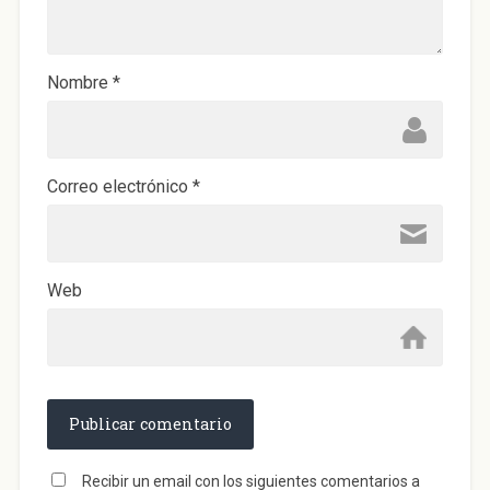
a
n
u
e
v
a
)
Nombre
*
Correo electrónico
*
Web
Recibir un email con los siguientes comentarios a