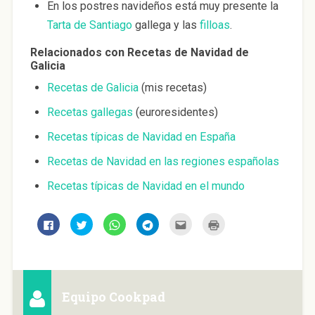
En los postres navideños está muy presente la
Tarta de Santiago
gallega y las
filloas
.
Relacionados con Recetas de Navidad de
Galicia
Recetas de Galicia
(mis recetas)
Recetas gallegas
(euroresidentes)
Recetas típicas de Navidad en España
Recetas de Navidad en las regiones españolas
Recetas típicas de Navidad en el mundo
H
H
H
H
H
H
a
a
a
a
a
a
z
z
z
z
z
z
c
c
c
c
c
c
l
l
l
l
l
l
i
i
i
i
i
i
c
c
c
c
c
c
p
p
p
p
p
p
a
a
a
a
a
a
Equipo Cookpad
r
r
r
r
r
r
a
a
a
a
a
a
c
c
c
c
e
i