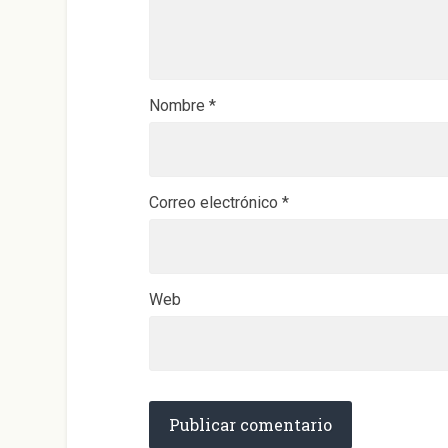
a
n
a
n
u
e
v
a
)
Nombre
*
Correo electrónico
*
Web