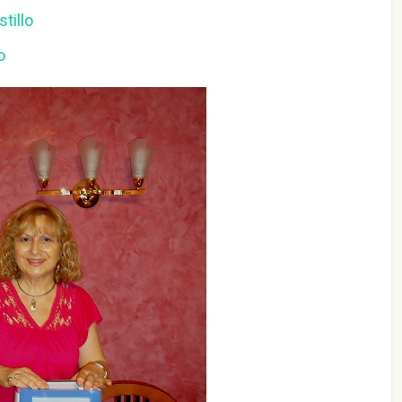
tillo
o