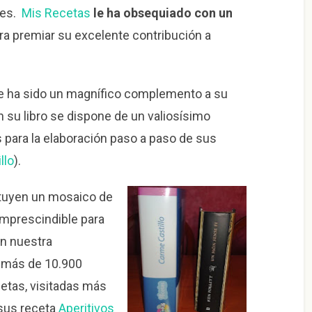
les.
Mis Recetas
le ha obsequiado con un
ra premiar su excelente contribución a
que ha sido un magnífico complemento a su
en su libro se dispone de un valiosísimo
s para la elaboración paso a paso de sus
llo
).
ituyen un mosaico de
 imprescindible para
en nuestra
s más de 10.900
etas, visitadas más
 sus receta
Aperitivos