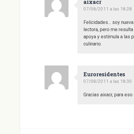
aixacr
t
a
n
07/08/2011 a las 18:28
a
n
u
Felicidades… soy nueva 
e
v
lectora, pero me resulta
a
)
apoya y estimula a las 
culinario.
Euroresidentes
07/08/2011 a las 18:30
Gracias aixacr, para es