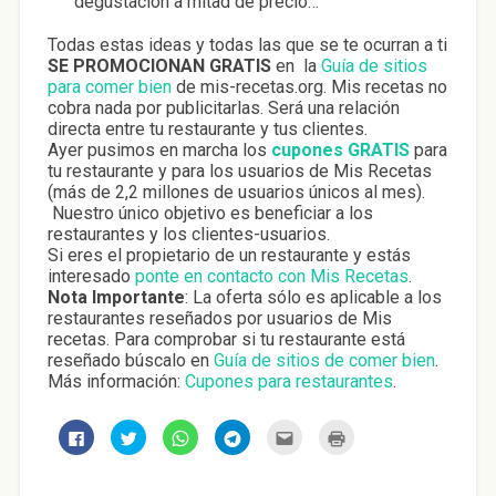
degustación a mitad de precio…
Todas estas ideas y todas las que se te ocurran a ti
SE PROMOCIONAN GRATIS
en la
Guía de sitios
para comer bien
de mis-recetas.org. Mis recetas no
cobra nada por publicitarlas. Será una relación
directa entre tu restaurante y tus clientes.
Ayer pusimos en marcha los
cupones GRATIS
para
tu restaurante y para los usuarios de Mis Recetas
(más de 2,2 millones de usuarios únicos al mes).
Nuestro único objetivo es beneficiar a los
restaurantes y los clientes-usuarios.
Si eres el propietario de un restaurante y estás
interesado
ponte en contacto con Mis Recetas
.
Nota Importante
: La oferta sólo es aplicable a los
restaurantes reseñados por usuarios de Mis
recetas. Para comprobar si tu restaurante está
reseñado búscalo en
Guía de sitios de comer bien
.
Más información:
Cupones para restaurantes
.
H
H
H
H
H
H
a
a
a
a
a
a
z
z
z
z
z
z
c
c
c
c
c
c
l
l
l
l
l
l