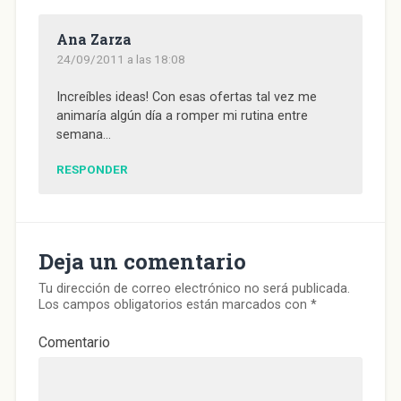
e
n
e
e
g
)
n
t
n
n
o
t
a
t
t
(
Ana Zarza
a
n
a
a
S
n
a
n
n
e
24/09/2011 a las 18:08
a
n
a
a
a
n
u
n
n
b
u
e
u
u
r
e
v
e
e
e
Increíbles ideas! Con esas ofertas tal vez me
v
a
v
v
e
animaría algún día a romper mi rutina entre
a
)
a
a
n
)
)
)
u
semana…
n
a
v
RESPONDER
e
n
t
a
n
a
n
u
Deja un comentario
e
v
a
Tu dirección de correo electrónico no será publicada.
)
Los campos obligatorios están marcados con
*
Comentario