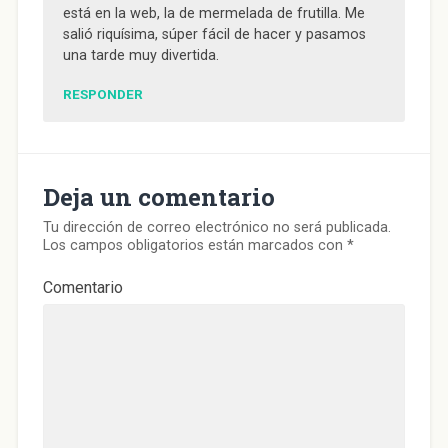
)
)
)
u
está en la web, la de mermelada de frutilla. Me
n
a
salió riquísima, súper fácil de hacer y pasamos
v
e
una tarde muy divertida.
n
t
a
RESPONDER
n
a
n
u
e
v
a
)
Deja un comentario
Tu dirección de correo electrónico no será publicada.
Los campos obligatorios están marcados con
*
Comentario