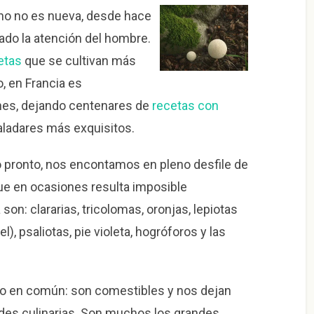
no no es nueva, desde hace
ado la atención del hombre.
etas
que se cultivan más
, en Francia es
ones, dejando centenares de
recetas con
aladares más exquisitos.
 pronto, nos encontamos en pleno desfile de
e en ocasiones resulta imposible
 son: clararias, tricolomas, oronjas, lepiotas
 psaliotas, pie violeta, hogróforos y las
lgo en común: son comestibles y nos dejan
ades culinarias. Son muchos los grandes