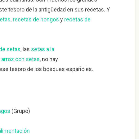
te tesoro de la antigüedad en sus recetas. Y
setas
,
recetas de hongos
y
recetas de
 de setas
, las
setas a la
n
arroz con setas
, no hay
 ese tesoro de los bosques españoles.
ongos
(Grupo)
alimentación