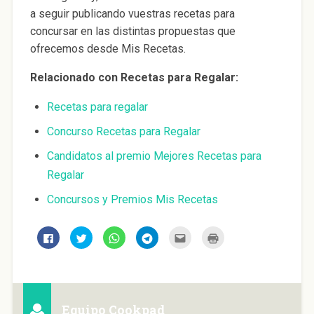
a seguir publicando vuestras recetas para
concursar en las distintas propuestas que
ofrecemos desde Mis Recetas.
Relacionado con Recetas para Regalar:
Recetas para regalar
Concurso Recetas para Regalar
Candidatos al premio Mejores Recetas para
Regalar
Concursos y Premios Mis Recetas
H
H
H
H
H
H
a
a
a
a
a
a
z
z
z
z
z
z
c
c
c
c
c
c
l
l
l
l
l
l
i
i
i
i
i
i
c
c
c
c
c
c
p
p
p
p
p
p
a
a
a
a
a
a
Equipo Cookpad
r
r
r
r
r
r