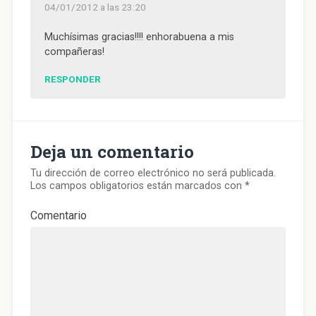
n
a
n
n
e
04/01/2012 a las 23:20
a
n
a
a
a
n
u
n
n
b
u
e
u
u
r
e
v
e
e
e
Muchísimas gracias!!!! enhorabuena a mis
v
a
v
v
e
compañeras!
a
)
a
a
n
)
)
)
u
n
a
RESPONDER
v
e
n
t
a
n
a
Deja un comentario
n
u
e
v
Tu dirección de correo electrónico no será publicada.
a
Los campos obligatorios están marcados con
*
)
Comentario