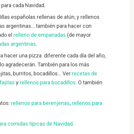
 para cada Navidad.
llas españolas rellenas de atún, y rellenos
as argentinas… también para hacer con
ado el
relleno de empanadas
(de mayor
adas argentinas
.
ra hacer una pizza diferente cada día del año,
s lo agradecerán. También para los más
jitas, burritos, bocadillos… Ver
recetas de
fajitas
y
rellenos para bocadillos
. O también
atos:
rellenos para berenjenas
,
rellenos para
ara comidas típicas de Navidad
.