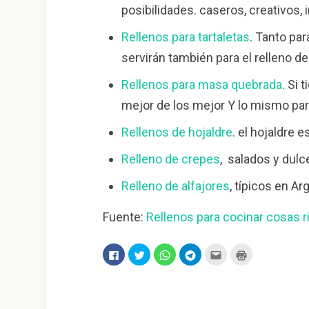
posibilidades. caseros, creativos,
Rellenos para tartaletas
. Tanto pa
servirán también para el relleno d
Rellenos para masa quebrada
. Si
mejor de los mejor Y lo mismo par
Rellenos de hojaldre
. el hojaldre 
Relleno de crepes
, salados y dulc
Relleno de alfajores
, típicos en Ar
Fuente:
Rellenos para cocinar cosas r
H
H
H
H
H
H
a
a
a
a
a
a
z
z
z
z
z
z
c
c
c
c
c
c
l
l
l
l
l
l
i
i
i
i
i
i
c
c
c
c
c
c