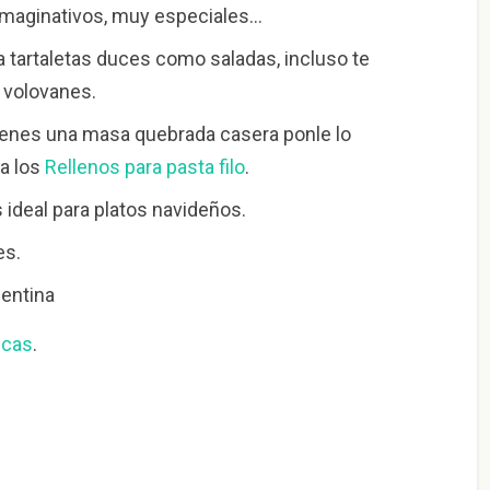
 imaginativos, muy especiales…
ra tartaletas duces como saladas, incluso te
e volovanes.
 tienes una masa quebrada casera ponle lo
a los
Rellenos para pasta filo
.
es ideal para platos navideños.
es.
gentina
icas
.