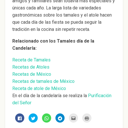
amigos y familiares sean todavía más especiales y
únicas cada año. La larga lista de variedades
gastronómicas sobre los tamales y el atole hacen
que cada día de las fiesta se pueda seguir la
tradición en la cocina sin repetir receta.
Relacionado con los Tamales día de la
Candelaría:
Receta de Tamales
Recetas de Atoles
Recetas de México
Recetas de tamales de México
Receta de atole de México
En el día de la candelaría se realiza la
Purificación
del Señor
H
H
H
H
H
H
a
a
a
a
a
a
z
z
z
z
z
z
c
c
c
c
c
c