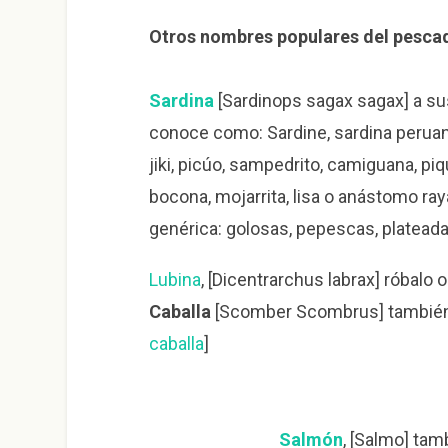
Otros nombres populares del pesca
Sardina
[Sardinops sagax sagax] a su
conoce como: Sardine, sardina peruan
jiki, picúo, sampedrito, camiguana, pi
bocona, mojarrita, lisa o anástomo ray
genérica: golosas, pepescas, platead
Lubina
, [Dicentrarchus labrax] róbalo 
Caballa
[Scomber Scombrus] también 
caballa
]
Salmón
, [Salmo] ta