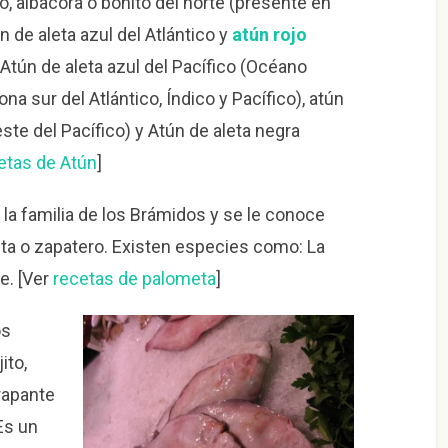
, albacora o bonito del norte (presente en
ún de aleta azul del Atlántico y
atún rojo
 Atún de aleta azul del Pacífico (Océano
ona sur del Atlántico, Índico y Pacífico), atún
este del Pacífico) y Atún de aleta negra
etas de Atún
]
a familia de los Brámidos y se le conoce
ta o zapatero. Existen especies como: La
e. [Ver
recetas de palometa
]
os
ito,
 rapante
 Es un