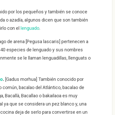
mido por los pequeños y también se conoce
ada o azadía, algunos dicen que son también
irlo con el
lenguado
.
uago de arena [Pegusa lascaris] pertenecen a
de 40 especies de lenguado y sus nombres
mente se le llaman lenguadillas, llenguats o
ao
.
[Gadus morhua] También conocido por
 común, bacalao del Atlántico, bacalao de
, Bacallà, Bacallao o bakailaoa es muy
l ya que se considera un pez blanco y, una
cocina deja de serlo para convertirse en un