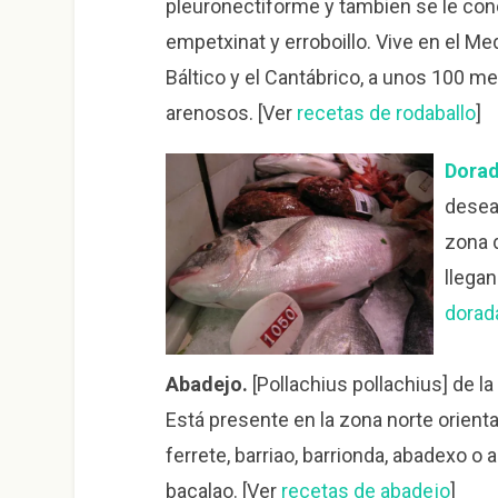
pleuronectiforme y tambien se le cono
empetxinat y erroboillo. Vive en el Med
Báltico y el Cantábrico, a unos 100 
arenosos. [Ver
recetas de rodaballo
]
Dora
desead
zona d
llegan
dorad
Abadejo.
[Pollachius pollachius] de la
Está presente en la zona norte orient
ferrete, barriao, barrionda, abadexo o
bacalao. [Ver
recetas de abadejo
]