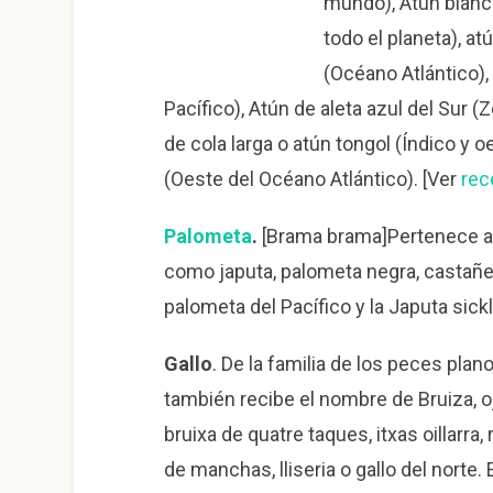
mundo), Atún blanco
todo el planeta), at
(Océano Atlántico),
Pacífico), Atún de aleta azul del Sur (Z
de cola larga o atún tongol (Índico y o
(Oeste del Océano Atlántico). [Ver
rec
Palometa
.
[Brama brama]Pertenece a l
como japuta, palometa negra, castañe
palometa del Pacífico y la Japuta sickl
Gallo
. De la familia de los peces plan
también recibe el nombre de Bruiza, oj
bruixa de quatre taques, itxas oillarra,
de manchas, lliseria o gallo del norte.