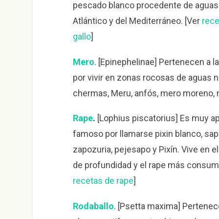
pescado blanco procedente de aguas
Atlántico y del Mediterráneo. [Ver
rece
gallo
]
Mero
. [Epinephelinae] Pertenecen a l
por vivir en zonas rocosas de aguas 
chermas, Meru, anfós, mero moreno, 
Rape
.
[Lophius piscatorius] Es muy a
famoso por llamarse pixin blanco, sapo,
zapozuria, pejesapo y Pixín. Vive en 
de profundidad y el rape más consumi
recetas de rape
]
Rodaballo
. [Psetta maxima] Pertenec