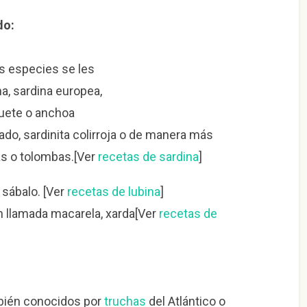
do:
s especies se les
a, sardina europea,
quete o anchoa
ado, sardinita colirroja o de manera más
as o tolombas.[Ver
recetas de sardina
]
o sábalo. [Ver
recetas de lubina
]
llamada macarela, xarda[Ver
recetas de
mbién conocidos por
truchas
del Atlántico o