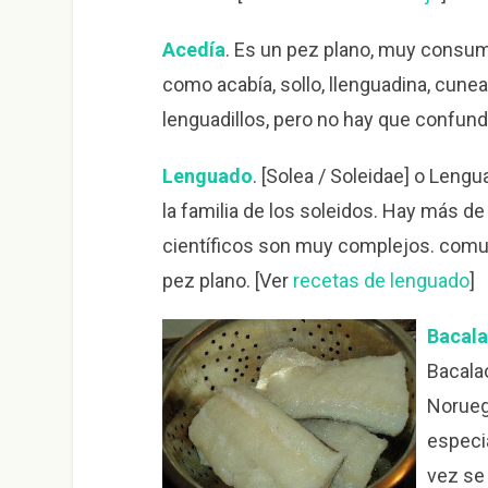
Acedía
. Es un pez plano, muy consu
como acabía, sollo, llenguadina, cune
lenguadillos, pero no hay que confund
Lenguado
. [Solea / Soleidae] o Leng
la familia de los soleidos. Hay más 
científicos son muy complejos. comun
pez plano. [Ver
recetas de lenguado
]
Bacal
Bacalao
Noruega
especia
vez se 