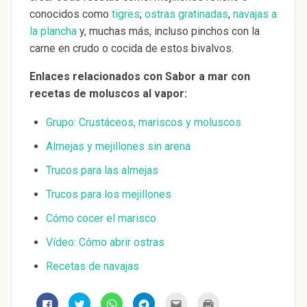
conocidos como
tigres
;
ostras gratinadas
,
navajas a
la plancha
y, muchas más, incluso pinchos con la
carne en crudo o cocida de estos bivalvos.
Enlaces relacionados con Sabor a mar con
recetas de moluscos al vapor:
Grupo: Crustáceos, mariscos y moluscos
Almejas y mejillones sin arena
Trucos para las almejas
Trucos para los mejillones
Cómo cocer el marisco
Vídeo: Cómo abrir ostras
Recetas de navajas
H
H
H
H
H
H