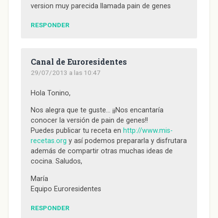
v
a
v
v
e
version muy parecida llamada pain de genes
a
)
a
a
n
)
)
)
u
n
a
RESPONDER
v
e
n
t
a
n
Canal de Euroresidentes
a
n
29/07/2013 a las 10:47
u
e
v
Hola Tonino,
a
)
Nos alegra que te guste… ¡¡Nos encantaría
conocer la versión de pain de genes!!
Puedes publicar tu receta en
http://www.mis-
recetas.org
y así podemos prepararla y disfrutara
además de compartir otras muchas ideas de
cocina. Saludos,
María
Equipo Euroresidentes
RESPONDER