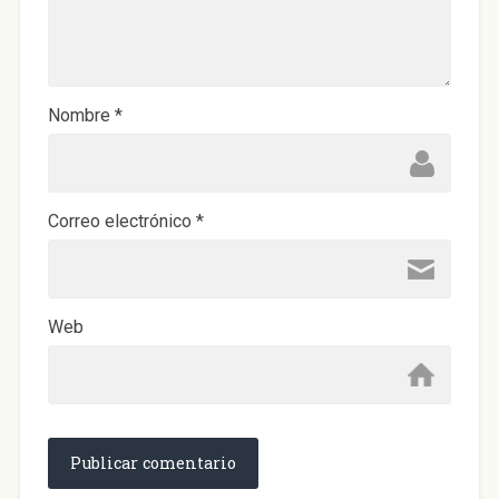
a
n
a
n
u
e
v
a
)
Nombre
*
Correo electrónico
*
Web