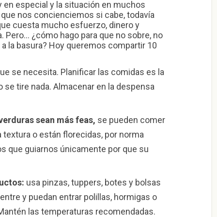
 y en especial y la situación en muchos
o que nos concienciemos si cabe, todavía
 que cuesta mucho esfuerzo, dinero y
a. Pero… ¿cómo hago para que no sobre, no
ire a la basura? Hoy queremos compartir 10
e se necesita. Planificar las comidas es la
o se tire nada. Almacenar en la despensa
 verduras sean más feas,
se pueden comer
a textura o están florecidas, por norma
os que guiarnos únicamente por que su
ductos:
usa pinzas, tuppers, botes y bolsas
entre y puedan entrar polillas, hormigas o
. Mantén las temperaturas recomendadas.