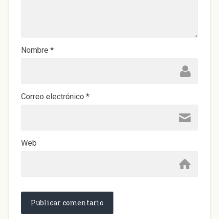
a
n
a
n
u
e
v
a
)
Nombre
*
Correo electrónico
*
Web