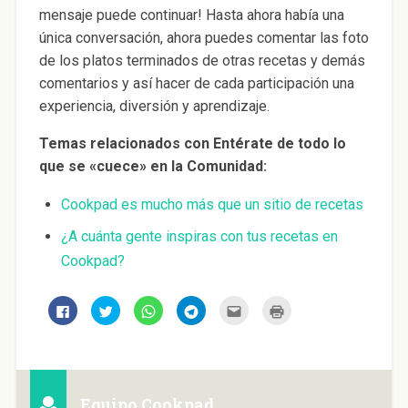
mensaje puede continuar! Hasta ahora había una
única conversación, ahora puedes comentar las foto
de los platos terminados de otras recetas y demás
comentarios y así hacer de cada participación una
experiencia, diversión y aprendizaje.
Temas relacionados con Entérate de todo lo
que se «cuece» en la Comunidad:
Cookpad es mucho más que un sitio de recetas
¿A cuánta gente inspiras con tus recetas en
Cookpad?
H
H
H
H
H
H
a
a
a
a
a
a
z
z
z
z
z
z
c
c
c
c
c
c
l
l
l
l
l
l
i
i
i
i
i
i
c
c
c
c
c
c
p
p
p
p
p
p
a
a
a
a
a
a
Equipo Cookpad
r
r
r
r
r
r