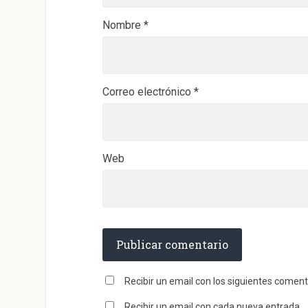
v
a
)
Nombre
*
Correo electrónico
*
Web
Recibir un email con los siguientes coment
Recibir un email con cada nueva entrada.