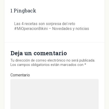
u
e
v
1 Pingback
a
)
Las 4 recetas son sorpresa del reto
#MiOperacionBikini – Novedades y noticias
Deja un comentario
Tu dirección de correo electrónico no será publicada.
Los campos obligatorios están marcados con
*
Comentario