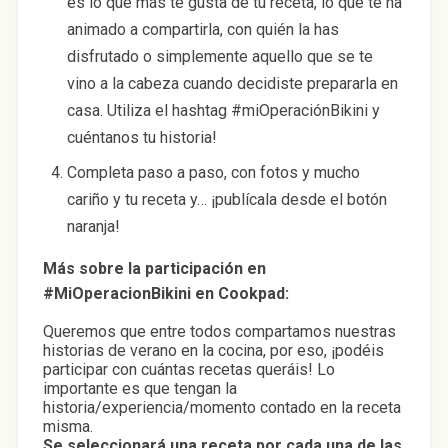
es lo que más te gusta de tu receta, lo que te ha
animado a compartirla, con quién la has
disfrutado o simplemente aquello que se te
vino a la cabeza cuando decidiste prepararla en
casa. Utiliza el hashtag
#miOperaciónBikini
y
cuéntanos tu historia!
Completa paso a paso, con fotos y mucho
cariño y tu receta y… ¡publícala desde el botón
naranja!
Más sobre la participación en
#MiOperacionBikini en Cookpad:
Queremos que entre todos compartamos nuestras
historias de verano en la cocina, por eso, ¡podéis
participar con cuántas recetas queráis! Lo
importante es que tengan la
historia/experiencia/momento contado en la receta
misma.
Se seleccionará una receta por cada una de las