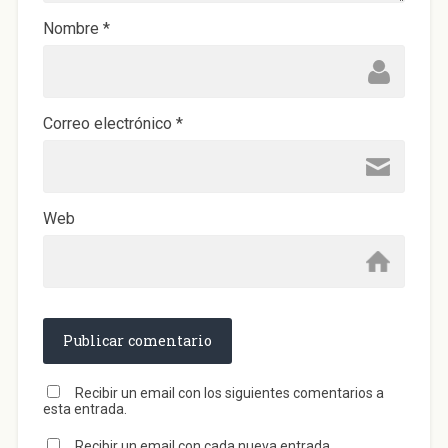
v
a
)
Nombre
*
Correo electrónico
*
Web
Recibir un email con los siguientes comentarios a
esta entrada.
Recibir un email con cada nueva entrada.