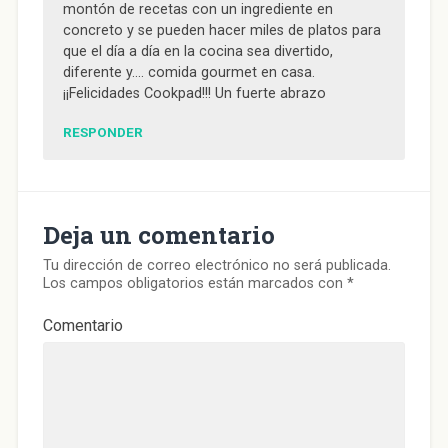
)
)
)
u
montón de recetas con un ingrediente en
n
a
concreto y se pueden hacer miles de platos para
v
e
que el día a día en la cocina sea divertido,
n
diferente y…. comida gourmet en casa.
t
a
¡¡Felicidades Cookpad!!! Un fuerte abrazo
n
a
n
RESPONDER
u
e
v
a
)
Deja un comentario
Tu dirección de correo electrónico no será publicada.
Los campos obligatorios están marcados con
*
Comentario