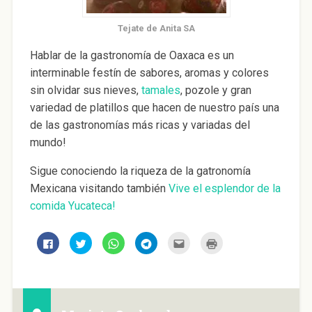
Tejate de Anita SA
Hablar de la gastronomía de Oaxaca es un
interminable festín de sabores, aromas y colores
sin olvidar sus nieves,
tamales
, pozole y gran
variedad de platillos que hacen de nuestro país una
de las gastronomías más ricas y variadas del
mundo!
Sigue conociendo la riqueza de la gatronomía
Mexicana visitando también
Vive el esplendor de la
comida Yucateca!
H
H
H
H
H
H
a
a
a
a
a
a
z
z
z
z
z
z
c
c
c
c
c
c
l
l
l
l
l
l
i
i
i
i
i
i
c
c
c
c
c
c
p
p
p
p
p
p
a
a
a
a
a
a