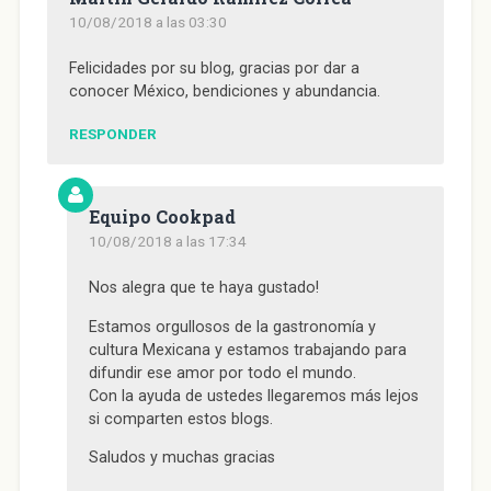
a
n
a
a
S
n
a
n
n
e
10/08/2018 a las 03:30
a
n
a
a
a
n
u
n
n
b
u
e
u
u
r
e
v
e
e
e
Felicidades por su blog, gracias por dar a
v
a
v
v
e
conocer México, bendiciones y abundancia.
a
)
a
a
n
)
)
)
u
n
a
RESPONDER
v
e
n
t
a
n
Equipo Cookpad
a
n
10/08/2018 a las 17:34
u
e
v
Nos alegra que te haya gustado!
a
)
Estamos orgullosos de la gastronomía y
cultura Mexicana y estamos trabajando para
difundir ese amor por todo el mundo.
Con la ayuda de ustedes llegaremos más lejos
si comparten estos blogs.
Saludos y muchas gracias