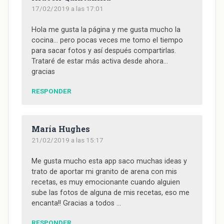
a
n
17/02/2019 a las 17:01
u
e
v
Hola me gusta la página y me gusta mucho la
a
)
cocina… pero pocas veces me tomo el tiempo
para sacar fotos y así después compartirlas.
Trataré de estar más activa desde ahora…
gracias
RESPONDER
María Hughes
21/02/2019 a las 15:17
Me gusta mucho esta app saco muchas ideas y
trato de aportar mi granito de arena con mis
recetas, es muy emocionante cuando alguien
sube las fotos de alguna de mis recetas, eso me
encanta!! Gracias a todos …
RESPONDER