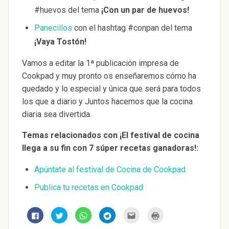
#huevos del tema
¡Con un par de huevos!
Panecillos
con el hashtag #conpan del tema
¡Vaya Tostón!
Vamos a editar la 1ª publicación impresa de
Cookpad y muy pronto os enseñaremos cómo ha
quedado y lo especial y única que será para todos
los que a diario y Juntos hacemos que la cocina
diaria sea divertida.
Temas relacionados con ¡El festival de cocina
llega a su fin con 7 súper recetas ganadoras!:
Apúntate al festival de Cocina de Cookpad
Publica tu recetas en Cookpad
H
H
H
H
H
H
a
a
a
a
a
a
z
z
z
z
z
z