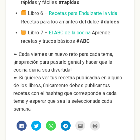
rápidas y fáciles
#rapidas
Libro 6 –
Recetas para Endulzarte la vida
Recetas para los amantes del dulce
#dulces
Libro 7 –
El ABC de la cocina
Aprende
recetas y trucos básicos
#ABC
➼ Cada viernes un nuevo reto para cada tema,
¡inspiración para pasarlo genial y hacer que la
cocina diaria sea divertida!
➼ Si quieres ver tus recetas publicadas en alguno
de los libros, únicamente debes publicar tus
recetas con el hashtag que corresponde a cada
tema y esperar que sea la seleccionada cada
semana
H
H
H
H
H
H
a
a
a
a
a
a
z
z
z
z
z
z
c
c
c
c
c
c
l
l
l
l
l
l