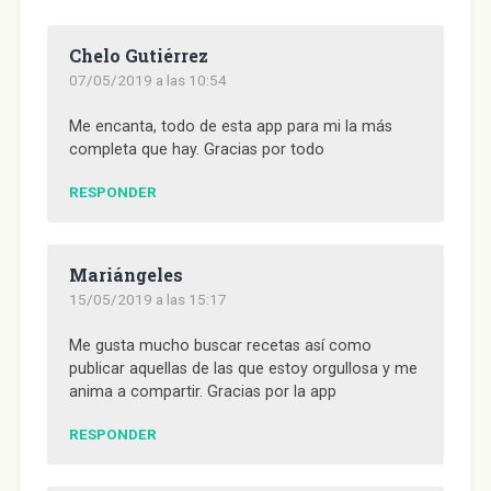
v
e
v
v
i
a
e
n
e
e
g
)
n
t
n
n
o
t
a
t
t
(
Chelo Gutiérrez
a
n
a
a
S
n
a
n
n
e
07/05/2019 a las 10:54
a
n
a
a
a
n
u
n
n
b
u
e
u
u
r
e
v
e
e
e
Me encanta, todo de esta app para mi la más
v
a
v
v
e
completa que hay. Gracias por todo
a
)
a
a
n
)
)
)
u
n
a
RESPONDER
v
e
n
t
a
n
Mariángeles
a
n
15/05/2019 a las 15:17
u
e
v
Me gusta mucho buscar recetas así como
a
)
publicar aquellas de las que estoy orgullosa y me
anima a compartir. Gracias por la app
RESPONDER