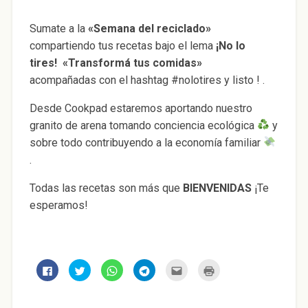
Sumate a la
«Semana del reciclado»
compartiendo tus recetas bajo el lema
¡No lo
tires! «Transformá tus comidas»
acompañadas con el hashtag #nolotires y listo ! .
Desde Cookpad estaremos aportando nuestro
granito de arena tomando conciencia ecológica
y
sobre todo contribuyendo a la economía familiar
.
Todas las recetas son más que
BIENVENIDAS
¡Te
esperamos!
H
H
H
H
H
H
a
a
a
a
a
a
z
z
z
z
z
z
c
c
c
c
c
c
l
l
l
l
l
l