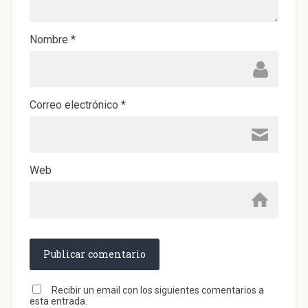
u
e
v
a
)
Nombre
*
Correo electrónico
*
Web
Recibir un email con los siguientes comentarios a
esta entrada.