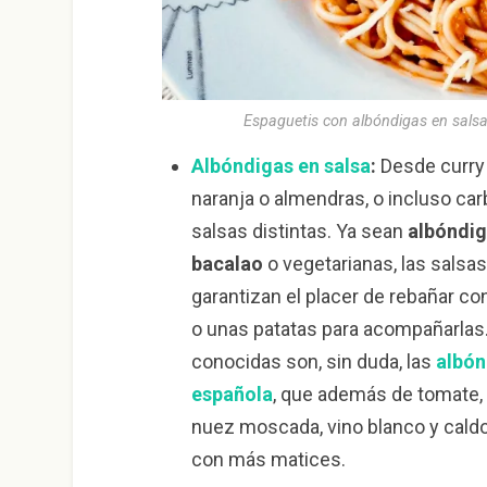
Espaguetis con albóndigas en sals
Albóndigas en salsa
:
Desde curry 
naranja o almendras, o incluso ca
salsas distintas. Ya sean
albóndig
bacalao
o vegetarianas, las salsas 
garantizan el placer de rebañar con
o unas patatas para acompañarlas
conocidas son, sin duda, las
albón
española
, que además de tomate, i
nuez moscada, vino blanco y caldo
con más matices.