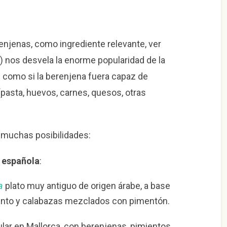
enjenas, como ingrediente relevante, ver
 nos desvela la enorme popularidad de la
e como si la berenjena fuera capaz de
pasta, huevos, carnes, quesos, otras
a muchas posibilidades:
a española
:
a
plato muy antiguo de origen árabe, a base
ento y calabazas mezclados con pimentón.
lar en Mallorca, con berenjenas, pimientos,