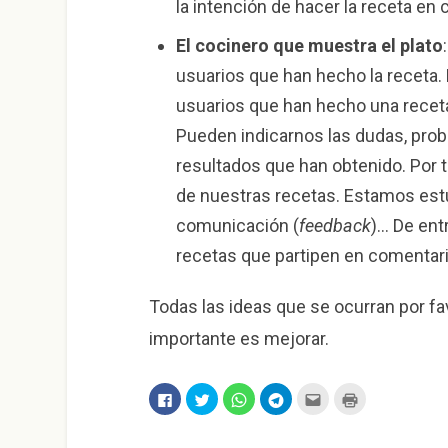
la intención de hacer la receta en 
El cocinero que muestra el plato
usuarios que han hecho la receta. 
usuarios que han hecho una recet
Pueden indicarnos las dudas, pro
resultados que han obtenido. Por t
de nuestras recetas. Estamos est
comunicación (
feedback
)… De ent
recetas que partipen en comentar
Todas las ideas que se ocurran por fa
importante es mejorar.
H
H
H
H
H
H
a
a
a
a
a
a
z
z
z
z
z
z
c
c
c
c
c
c
l
l
l
l
l
l