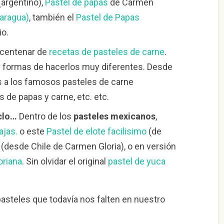
argentino),
Pastel de papas
de Carmen
caragua)
, también el
Pastel de Papas
io.
 centenar de
recetas de pasteles de carne
.
 formas de hacerlos muy diferentes. Desde
s a los famosos pasteles de carne
s de papas y carne, etc. etc.
clo…
Dentro de los
pasteles mexicanos
,
ajas.
o este
Pastel de elote facilisimo
(de
(desde Chile de Carmen Gloria), o en versión
oriana
. Sin olvidar el original
pastel de yuca
asteles que todavía nos falten en nuestro