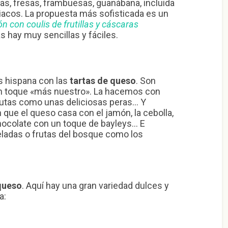
llas, fresas, frambuesas, guanábana, incluida
iacos. La propuesta más sofisticada es un
 con coulis de frutillas y cáscaras
s hay muy sencillas y fáciles.
s hispana con las
tartas de queso
. Son
n toque «más nuestro». La hacemos con
frutas como unas deliciosas peras… Y
que el queso casa con el jamón, la cebolla,
hocolate con un toque de bayleys… E
ladas o frutas del bosque como los
queso
. Aquí hay una gran variedad dulces y
a: