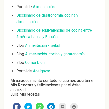
Portal de
Alimentación
Diccionario de gastronomía, cocina y
alimentación
Diccionario de equivalencias de cocina entre
América Latina y España
Blog
Alimentación y salud
Blog
Alimentación, cocina y gastronomía
Blog
Comer bien
Portal de
Adelgazar
Mi agradecimiento por todo lo que nos aportan a
Mis Recetas
y felicitaciones por el éxito
alcanzado.
Julia Mis recetas
H
H
H
H
H
H
a
a
a
a
a
a