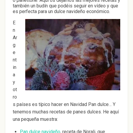
o panettone. Aquí os dejamos las mejores recetas y
también un budín que podéis seguir en vídeo y que
es perfecta para un dulce navideño económico.
E
n
Ar
g
e
nt
in
a
y
ot
ro
s países es típico hacer en Navidad Pan dulce… Y
tenemos muchas recetas de panes dulces. He aquí
una pequeña muestra:
Pan dulce navideño
, receta de Norali, que