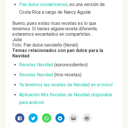
Pan dulce costarricense
, es una versión de
Costa Rica a cargo de Nancy Aguilar.
Bueno, pues estas ricas recetas es lo que
tenemos. Si tienes alguna receta diferente,
estaremos encantados en compartirlas…
Julia
Foto: Pan dulce navideño (Norali).
Temas relacionados con pan dulce para la
Navidad
Recetas Navidad
(euroresidentes)
Recetas Navidad
(mis-recetas)
Ya tenemos las recetas de Navidad en el móvil
Aplicación Mis Recetas de Navidad disponible
para android
H
H
H
H
H
H
a
a
a
a
a
a
z
z
z
z
z
z
c
c
c
c
c
c