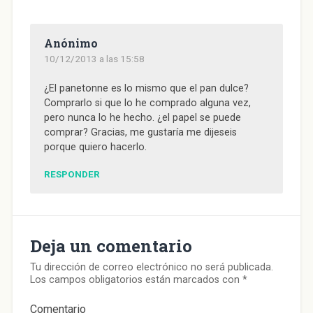
a
v
a
a
m
v
v
e
v
v
i
a
e
n
e
e
g
)
n
t
n
n
o
t
a
t
t
(
Anónimo
a
n
a
a
S
n
a
n
n
e
10/12/2013 a las 15:58
a
n
a
a
a
n
u
n
n
b
u
e
u
u
r
e
v
e
e
e
¿El panetonne es lo mismo que el pan dulce?
v
a
v
v
e
Comprarlo si que lo he comprado alguna vez,
a
)
a
a
n
)
)
)
u
pero nunca lo he hecho. ¿el papel se puede
n
a
comprar? Gracias, me gustaría me dijeseis
v
e
porque quiero hacerlo.
n
t
a
RESPONDER
n
a
n
u
e
v
a
)
Deja un comentario
Tu dirección de correo electrónico no será publicada.
Los campos obligatorios están marcados con
*
Comentario