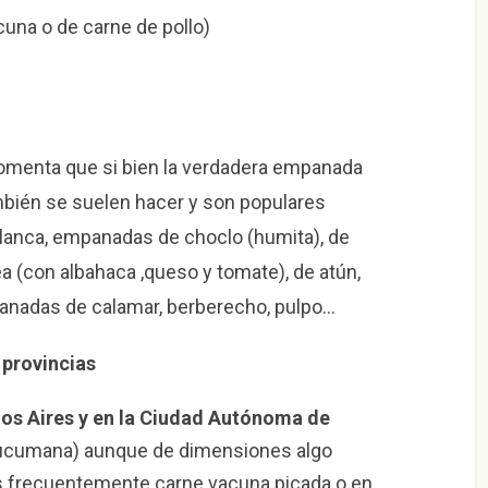
una o de carne de pollo)
comenta que si bien la verdadera empanada
mbién se suelen hacer y son populares
lanca, empanadas de choclo (humita), de
ea (con albahaca ,queso y tomate), de atún,
panadas de calamar, berberecho, pulpo…
provincias
os Aires y en la Ciudad Autónoma de
tucumana) aunque de dimensiones algo
s frecuentemente carne vacuna picada o en