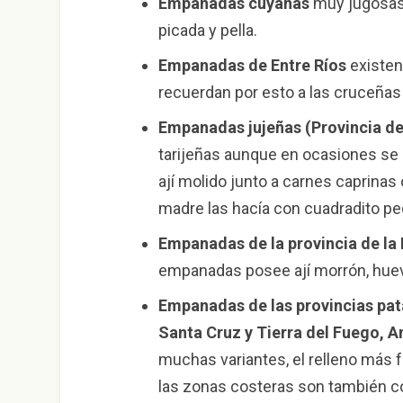
Empanadas cuyanas
muy jugosas 
picada y pella.
Empanadas de
Entre Ríos
existen
recuerdan por esto a las cruceña
Empanadas jujeñas (Provincia de
tarijeñas aunque en ocasiones se d
ají molido junto a carnes caprina
madre las hacía con cuadradito pe
Empanadas de la
provincia de l
empanadas posee ají morrón, huev
Empanadas de las
provincias pa
Santa Cruz y Tierra del Fuego, An
muchas variantes, el relleno más f
las zonas costeras son también c