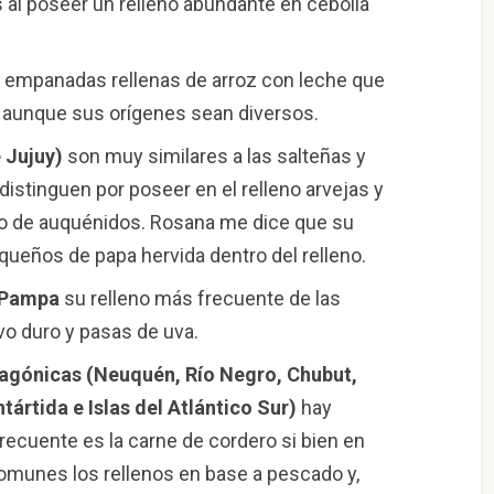
al poseer un relleno abundante en cebolla
 empanadas rellenas de arroz con leche que
s aunque sus orígenes sean diversos.
 Jujuy)
son muy similares a las salteñas y
istinguen por poseer en el relleno arvejas y
s o de auquénidos. Rosana me dice que su
queños de papa hervida dentro del relleno.
a Pampa
su relleno más frecuente de las
o duro y pasas de uva.
tagónicas (Neuquén, Río Negro, Chubut,
tártida e Islas del Atlántico Sur)
hay
recuente es la carne de cordero si bien en
omunes los rellenos en base a pescado y,