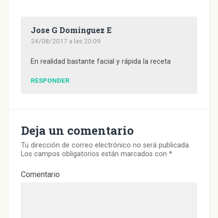
a
v
a
a
m
v
v
e
v
v
i
a
e
n
e
e
g
)
n
t
n
n
o
t
a
t
t
(
Jose G Dominguez E
a
n
a
a
S
n
a
n
n
e
24/08/2017 a las 20:09
a
n
a
a
a
n
u
n
n
b
u
e
u
u
r
e
v
e
e
e
En realidad bastante facial y rápida la receta
v
a
v
v
e
a
)
a
a
n
)
)
)
u
RESPONDER
n
a
v
e
n
t
a
n
Deja un comentario
a
n
u
Tu dirección de correo electrónico no será publicada.
e
Los campos obligatorios están marcados con
*
v
a
)
Comentario