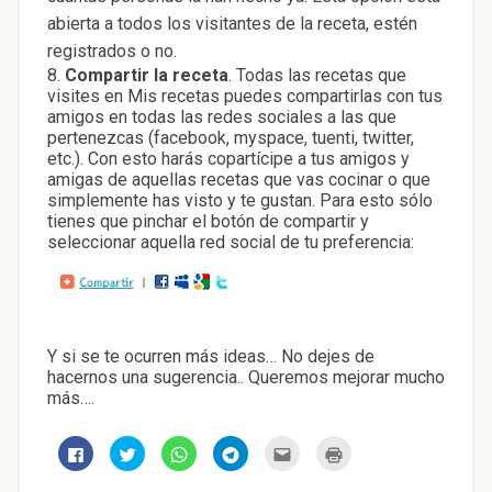
abierta a todos los visitantes de la receta, estén
registrados o no.
8.
Compartir la receta
. Todas las recetas que
visites en Mis recetas puedes compartirlas con tus
amigos en todas las redes sociales a las que
pertenezcas (facebook, myspace, tuenti, twitter,
etc.). Con esto harás copartícipe a tus amigos y
amigas de aquellas recetas que vas cocinar o que
simplemente has visto y te gustan. Para esto sólo
tienes que pinchar el botón de compartir y
seleccionar aquella red social de tu preferencia:
Y si se te ocurren más ideas… No dejes de
hacernos una sugerencia.. Queremos mejorar mucho
más….
H
H
H
H
H
H
a
a
a
a
a
a
z
z
z
z
z
z
c
c
c
c
c
c