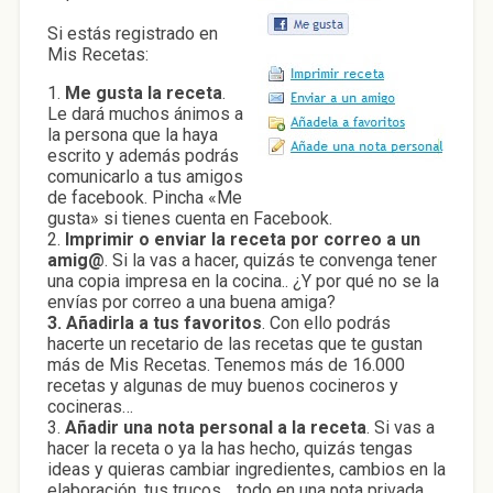
Si estás registrado en
Mis Recetas:
1.
Me gusta la receta
.
Le dará muchos ánimos a
la persona que la haya
escrito y además podrás
comunicarlo a tus amigos
de facebook. Pincha «Me
gusta» si tienes cuenta en Facebook.
2.
Imprimir o enviar la receta por correo a un
amig@
. Si la vas a hacer, quizás te convenga tener
una copia impresa en la cocina.. ¿Y por qué no se la
envías por correo a una buena amiga?
3. Añadirla a tus favoritos
. Con ello podrás
hacerte un recetario de las recetas que te gustan
más de Mis Recetas. Tenemos más de 16.000
recetas y algunas de muy buenos cocineros y
cocineras…
3.
Añadir una nota personal a la receta
. Si vas a
hacer la receta o ya la has hecho, quizás tengas
ideas y quieras cambiar ingredientes, cambios en la
elaboración, tus trucos… todo en una nota privada