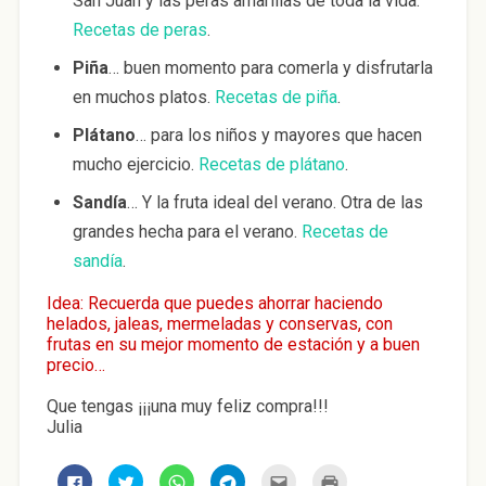
San Juan y las peras amarillas de toda la vida.
Recetas de peras
.
Piña
… buen momento para comerla y disfrutarla
en muchos platos.
Recetas de piña
.
Plátano
… para los niños y mayores que hacen
mucho ejercicio.
Recetas de plátano
.
Sandía
… Y la fruta ideal del verano. Otra de las
grandes hecha para el verano.
Recetas de
sandía
.
Idea: Recuerda que puedes ahorrar haciendo
helados, jaleas, mermeladas y conservas, con
frutas en su mejor momento de estación y a buen
precio…
Que tengas ¡¡¡una muy feliz compra!!!
Julia
H
H
H
H
H
H