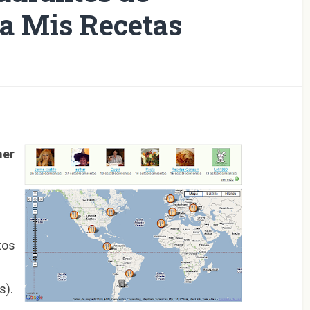
 a Mis Recetas
mer
tos
s).