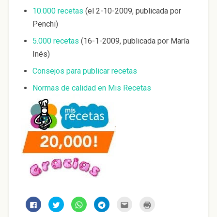
10.000 recetas
(el 2-10-2009, publicada por
Penchi)
5.000 recetas
(16-1-2009, publicada por María
Inés)
Consejos para publicar recetas
Normas de calidad en Mis Recetas
H
H
H
H
H
H
a
a
a
a
a
a
z
z
z
z
z
z