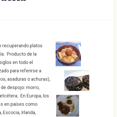
n recuperando platos
a. Producto de la
iglos en todo el
zado para referirse a
os, asaduras o achuras),
 de despojo: morro,
etcétera.. En Europa, los
es en países como
 Escocia, Irlanda,