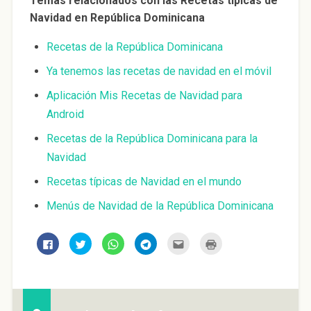
Temas relacionados con las Recetas típicas de
Navidad en República Dominicana
Recetas de la República Dominicana
Ya tenemos las recetas de navidad en el móvil
Aplicación Mis Recetas de Navidad para
Android
Recetas de la República Dominicana para la
Navidad
Recetas típicas de Navidad en el mundo
Menús de Navidad de la República Dominicana
H
H
H
H
H
H
a
a
a
a
a
a
z
z
z
z
z
z
c
c
c
c
c
c
l
l
l
l
l
l
i
i
i
i
i
i
c
c
c
c
c
c
p
p
p
p
p
p
a
a
a
a
a
a