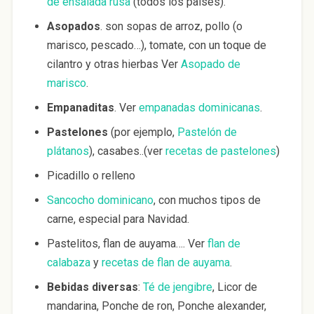
de ensalada rusa
(todos los países).
Asopados
. son sopas de arroz, pollo (o
marisco, pescado…), tomate, con un toque de
cilantro y otras hierbas Ver
Asopado de
marisco
.
Empanaditas
. Ver
empanadas dominicanas
.
Pastelones
(por ejemplo,
Pastelón de
plátanos
), casabes..(ver
recetas de pastelones
)
Picadillo o relleno
Sancocho dominicano
, con muchos tipos de
carne, especial para Navidad.
Pastelitos, flan de auyama…. Ver
flan de
calabaza
y
recetas de flan de auyama
.
Bebidas diversas
:
Té de jengibre
, Licor de
mandarina, Ponche de ron, Ponche alexander,