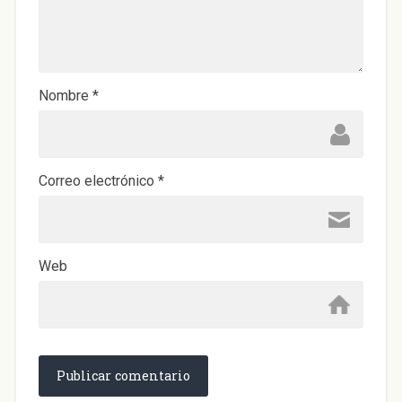
a
n
a
n
u
e
v
a
)
Nombre
*
Correo electrónico
*
Web