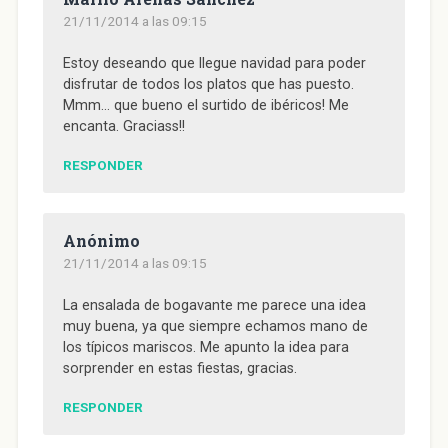
a
n
a
a
S
n
a
n
n
e
21/11/2014 a las 09:15
a
n
a
a
a
n
u
n
n
b
u
e
u
u
r
e
v
e
e
e
Estoy deseando que llegue navidad para poder
v
a
v
v
e
disfrutar de todos los platos que has puesto.
a
)
a
a
n
)
)
)
u
Mmm… que bueno el surtido de ibéricos! Me
n
a
encanta. Graciass!!
v
e
n
RESPONDER
t
a
n
a
n
u
Anónimo
e
v
21/11/2014 a las 09:15
a
)
La ensalada de bogavante me parece una idea
muy buena, ya que siempre echamos mano de
los típicos mariscos. Me apunto la idea para
sorprender en estas fiestas, gracias.
RESPONDER