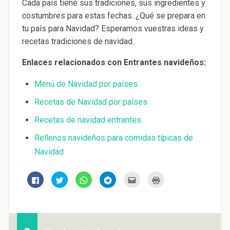
Cada país tiene sus tradiciones, sus ingredientes y
costumbres para estas fechas. ¿Qué se prepara en
tu país para Navidad? Esperamos vuestras ideas y
recetas tradiciones de navidad.
Enlaces relacionados con Entrantes navideños:
Menú de Navidad por países
Recetas de Navidad por países
Recetas de navidad entrantes
Rellenos navideños para comidas típicas de
Navidad
H
H
H
H
H
H
a
a
a
a
a
a
z
z
z
z
z
z
c
c
c
c
c
c
l
l
l
l
l
l
i
i
i
i
i
i
c
c
c
c
c
c
p
p
p
p
p
p
a
a
a
a
a
a