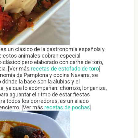
 es un clásico de la gastronomía española y
e estos animales cobran especial
 clásico pero elaborado con carne de toro,
cia. [Ver más
recetas de estofado de toro
]
onomía de Pamplona y cocina Navarra, se
 dónde la base son la alubias y el
 ya que lo acompañan: chorrizo, longaniza,
ara aguantar el ritmo de estar fiestas
a todos los corredores, es un aliado
encierro. [Ver más
recetas de pochas
]