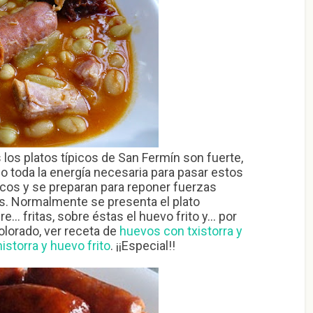
los platos típicos de San Fermín son fuerte,
po toda la energía necesaria para pasar estos
icos y se preparan para reponer fuerzas
es. Normalmente se presenta el plato
re… fritas, sobre éstas el huevo frito y… por
olorado, ver receta de
huevos con txistorra y
istorra y huevo frito
. ¡¡Especial!!