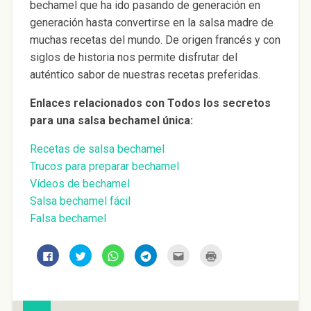
bechamel que ha ido pasando de generación en
generación hasta convertirse en la salsa madre de
muchas recetas del mundo. De origen francés y con
siglos de historia nos permite disfrutar del
auténtico sabor de nuestras recetas preferidas.
Enlaces relacionados con Todos los secretos
para una salsa bechamel única:
Recetas de salsa bechamel
Trucos para preparar bechamel
Vídeos de bechamel
Salsa bechamel fácil
Falsa bechamel
H
H
H
H
H
H
a
a
a
a
a
a
z
z
z
z
z
z
c
c
c
c
c
c
l
l
l
l
l
l
i
i
i
i
i
i
c
c
c
c
c
c