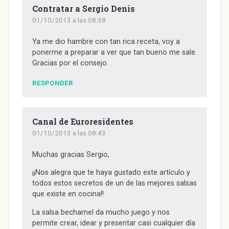
t
a
t
t
(
Contratar a Sergio Denis
a
n
a
a
S
n
a
n
n
e
01/10/2013 a las 08:38
a
n
a
a
a
n
u
n
n
b
u
e
u
u
r
e
v
e
e
e
Ya me dio hambre con tan rica receta, voy a
v
a
v
v
e
ponerme a preparar a ver que tan bueno me sale.
a
)
a
a
n
)
)
)
u
Gracias por el consejo.
n
a
v
RESPONDER
e
n
t
a
n
a
Canal de Euroresidentes
n
u
01/10/2013 a las 08:43
e
v
a
)
Muchas gracias Sergio,
¡¡Nos alegra que te haya gustado este artículo y
todos estos secretos de un de las mejores salsas
que existe en cocina!!
La salsa bechamel da mucho juego y nos
permite crear, idear y presentar casi cualquier día