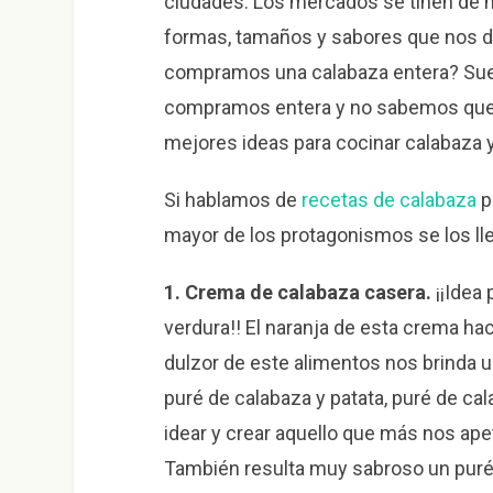
ciudades. Los mercados se tiñen de na
formas, tamaños y sabores que nos de
compramos una calabaza entera? Sue
compramos entera y no sabemos que p
mejores ideas para cocinar calabaza 
Si hablamos de
recetas de calabaza
p
mayor de los protagonismos se los ll
1. Crema de calabaza casera.
¡¡Idea
verdura!! El naranja de esta crema ha
dulzor de este alimentos nos brinda 
puré de calabaza y patata, puré de ca
idear y crear aquello que más nos ap
También resulta muy sabroso un puré